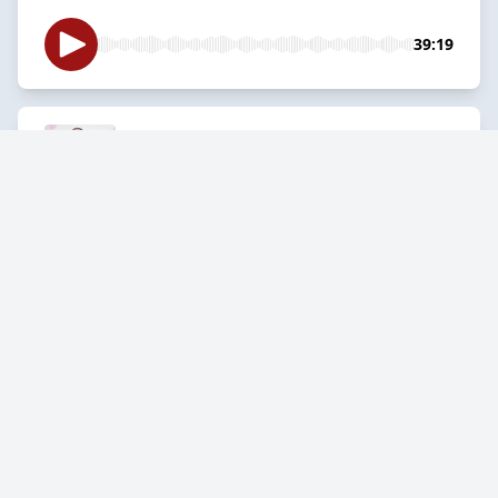
39:19
Destillert: Skytja - Halsløs - P-
huset brant
2026-07-11
32:01
Destillert: Klokka - Brosje -
Tøybleier til salgs
2026-07-04