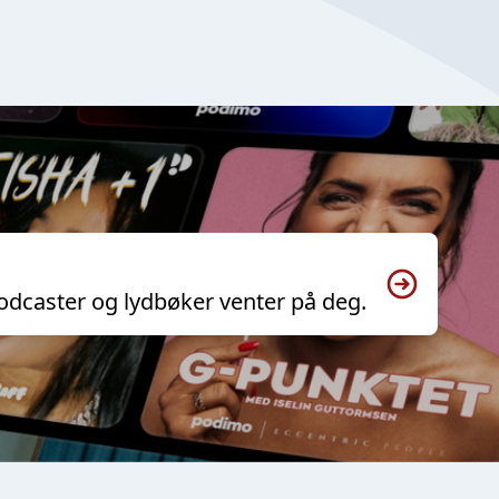
odcaster og lydbøker venter på deg.