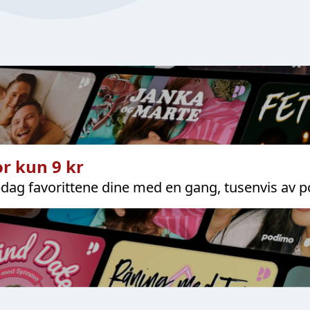
r kun 9 kr
dag favorittene dine med en gang, tusenvis av p