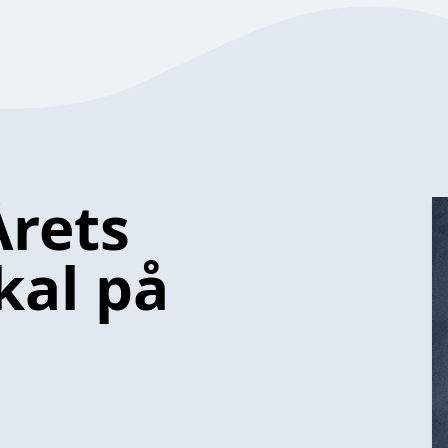
Årets
kal på