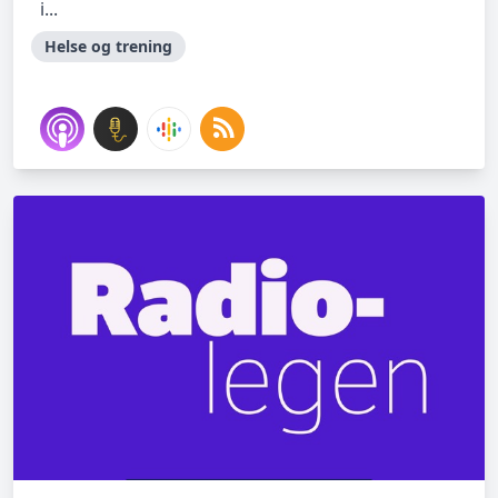
i...
Helse og trening