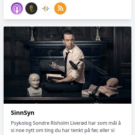
SinnSyn
Psykolog Sondre Risholm Liverød har som mål å
si noe nytt om ting du har tenkt på før, eller si