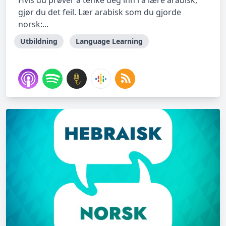
Hvis du prøver å tenke deg inn i å lære arabisk,
gjør du det feil. Lær arabisk som du gjorde
norsk:...
Utbildning
Language Learning