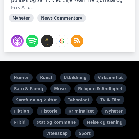
politikk og sånn. Med Silje Kvamme Bjørndal og
Erik And...
Nyheter
News Commentary
Humor
Kunst
Utbildning
Virksomhet
Barn & Familj
Musik
Religion & Andlighet
Samfunn og kultur
Teknologi
TV & Film
Fiktion
Historie
Kriminalitet
Nyheter
Fritid
Stat og kommune
Helse og trening
Vitenskap
Sport