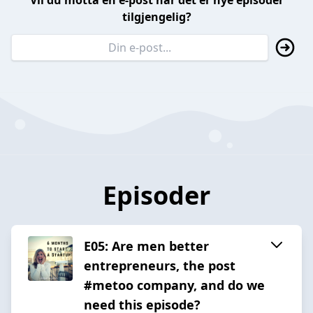
Vil du motta en e-post når det er nye episoder
tilgjengelig?
Episoder
E05: Are men better
entrepreneurs, the post
#metoo company, and do we
need this episode?