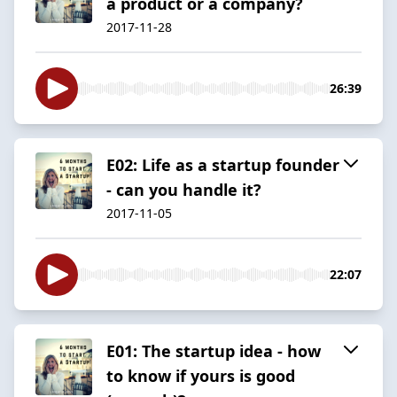
a product or a company?
2017-11-28
26:39
E02: Life as a startup founder
- can you handle it?
2017-11-05
22:07
E01: The startup idea - how
to know if yours is good