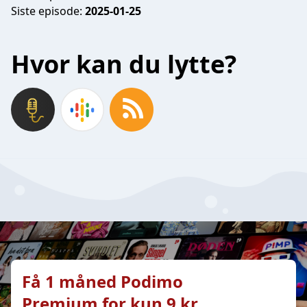
Siste episode:
2025-01-25
Hvor kan du lytte?
Få 1 måned Podimo
Premium for kun 9 kr