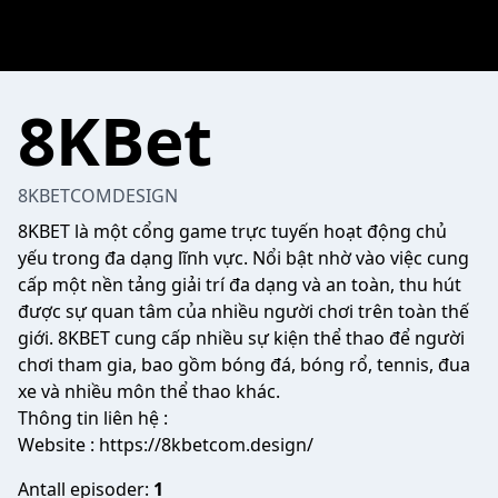
8KBet
8KBETCOMDESIGN
8KBET
là một cổng game trực tuyến hoạt động chủ
yếu trong đa dạng lĩnh vực. Nổi bật nhờ vào việc cung
cấp một nền tảng giải trí đa dạng và an toàn, thu hút
được sự quan tâm của nhiều người chơi trên toàn thế
giới. 8KBET cung cấp nhiều sự kiện thể thao để người
chơi tham gia, bao gồm bóng đá, bóng rổ, tennis, đua
xe và nhiều môn thể thao khác.
Thông tin liên hệ :
Website :
https://8kbetcom.design/
Antall episoder:
1