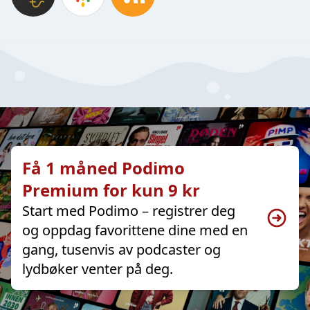
Få 1 måned Podimo
Premium for kun 9 kr
Start med Podimo – registrer deg
og oppdag favorittene dine med en
gang, tusenvis av podcaster og
lydbøker venter på deg.