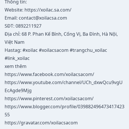
Thông tin:
Website:
https://xoilac.sa.com/
Email:
contact@xoilacsa.com
SĐT: 0892211927
Địa chỉ: 68 P. Phan Kế Bính, Cống Vị, Ba Đình, Hà Nội,
Việt Nam
Hastag: #xoilac #xoilacsacom #trangchu_xoilac
#link_xoilac
xem thêm
https://www.facebook.com/xoilacsacom/
https://www.youtube.com/channel/UCh_dxwQcu9vgU
EcAgde9Mjg
https://www.pinterest.com/xoilacsacom/
https://www.blogger.com/profile/039882496473417423
55
https://gravatar.com/xoilacsacom