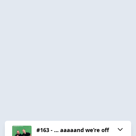
#163 - ... aaaaand we’re off