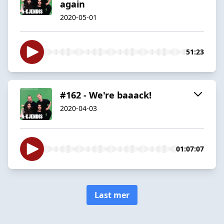
again
2020-05-01
51:23
#162 - We're baaack!
2020-04-03
01:07:07
Last mer