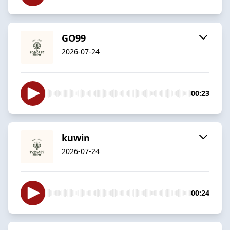
GO99
2026-07-24
00:23
kuwin
2026-07-24
00:24