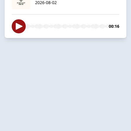
2026-08-02
00:16