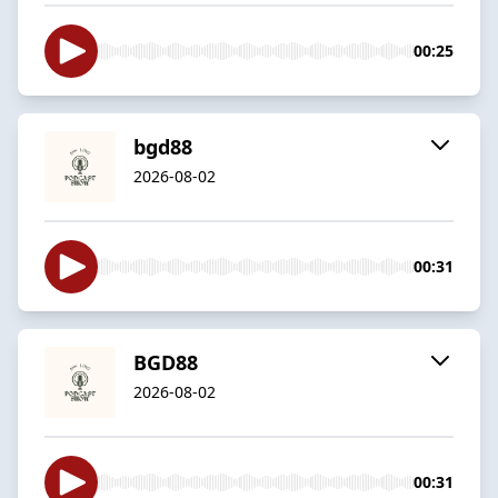
00:25
bgd88
2026-08-02
00:31
BGD88
2026-08-02
00:31