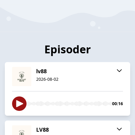
Episoder
lv88
2026-08-02
00:16
LV88