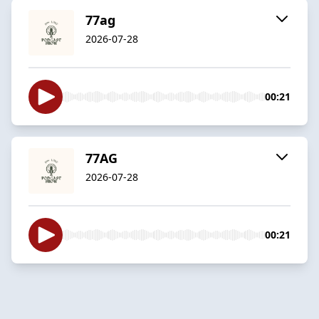
77ag
2026-07-28
00:21
77AG
2026-07-28
00:21