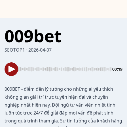
009bet
SEOTOP1 · 2026-04-07
00:19
009BET
- điểm đến lý tưởng cho những ai yêu thích
không gian giải trí trực tuyến hiện đại và chuyên
nghiệp nhất hiện nay. Đội ngũ tư vấn viên nhiệt tình
luôn túc trực 24/7 để giải đáp mọi vấn đề phát sinh
trong quá trình tham gia. Sự tin tưởng của khách hàng