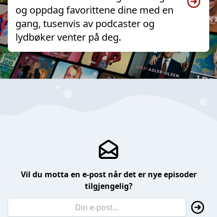
og oppdag favorittene dine med en
gang, tusenvis av podcaster og
lydbøker venter på deg.
Vil du motta en e-post når det er nye episoder
tilgjengelig?