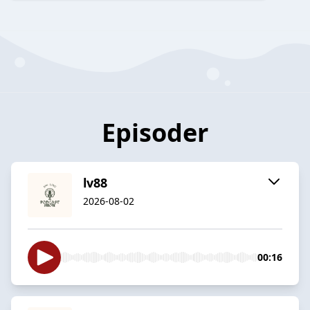
Episoder
lv88
2026-08-02
00:16