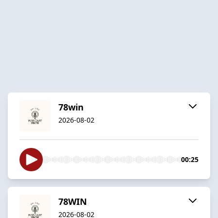
78win
2026-08-02
00:25
78WIN
2026-08-02