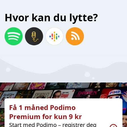
Hvor kan du lytte?
Få 1 måned Podimo
Premium for kun 9 kr
Start med Podimo – registrer deg