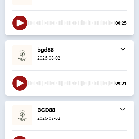
00:25
bgd88
2026-08-02
00:31
BGD88
2026-08-02