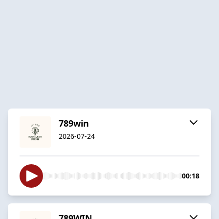
789win
2026-07-24
00:18
789WIN