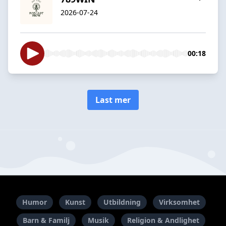
2026-07-24
00:18
Last mer
Humor
Kunst
Utbildning
Virksomhet
Barn & Familj
Musik
Religion & Andlighet