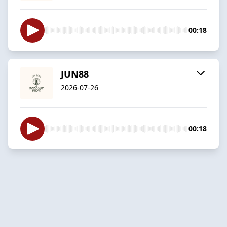
00:18
JUN88
2026-07-26
00:18