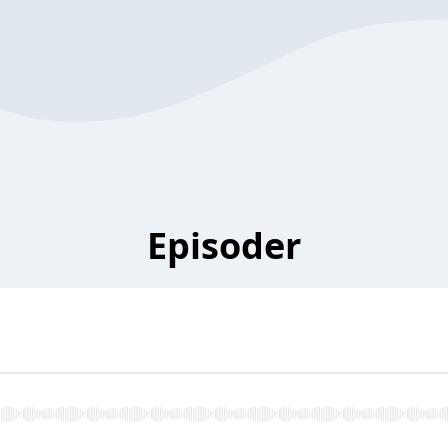
Episoder