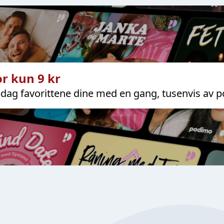
r kun 9 kr
dag favorittene dine med en gang, tusenvis av p