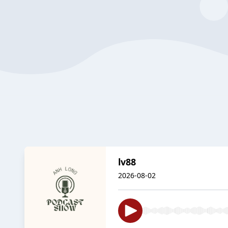
lv88
2026-08-02