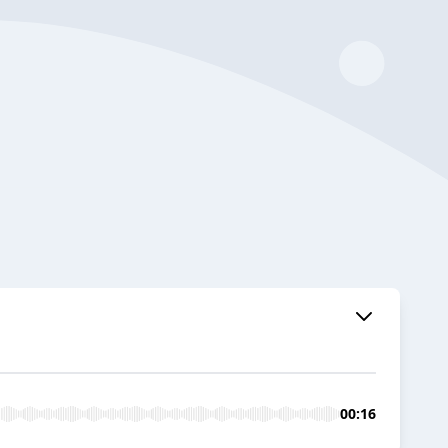
00:16