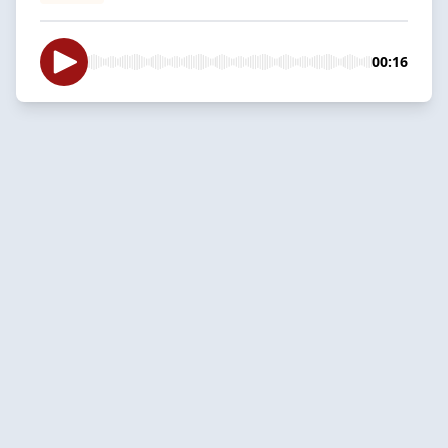
00:16