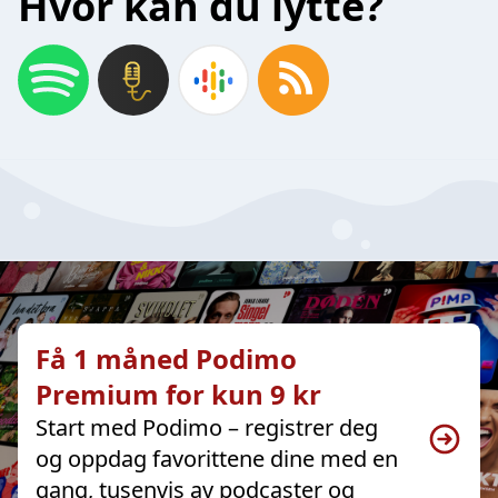
Hvor kan du lytte?
Få 1 måned Podimo
Premium for kun 9 kr
Start med Podimo – registrer deg
og oppdag favorittene dine med en
gang, tusenvis av podcaster og