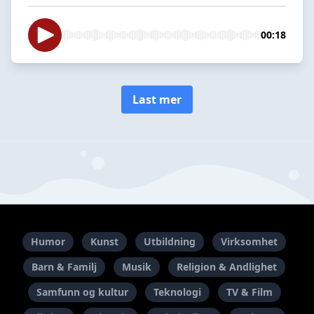
00:18
Last mer
Humor
Kunst
Utbildning
Virksomhet
Barn & Familj
Musik
Religion & Andlighet
Samfunn og kultur
Teknologi
TV & Film