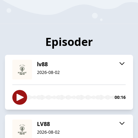
Episoder
lv88
2026-08-02
00:16
LV88
2026-08-02