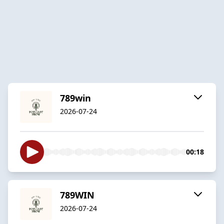
789win
2026-07-24
00:18
789WIN
2026-07-24