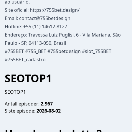
ao usuário.
Site oficial:
https://755bet.design/
Email: contact@755betdesign
Hotline: +55 (11) 14612-8127
Endereço: Travessa Luiz Puglisi, 6 - Vila Mariana, São
Paulo - SP, 04113-050, Brazil
#755BET #755_BET #755betdesign #slot_755BET
#755BET_cadastro
SEOTOP1
SEOTOP1
Antall episoder:
2,967
Siste episode:
2026-08-02