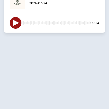
2026-07-24
00:24