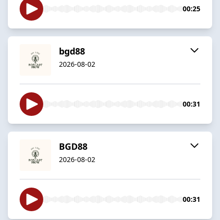
00:25
bgd88
2026-08-02
00:31
BGD88
2026-08-02
00:31