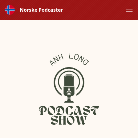
Norske Podcaster