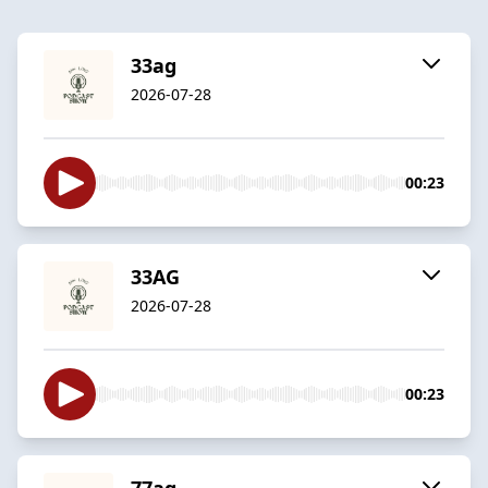
33ag
2026-07-28
00:23
33AG
2026-07-28
00:23
77ag