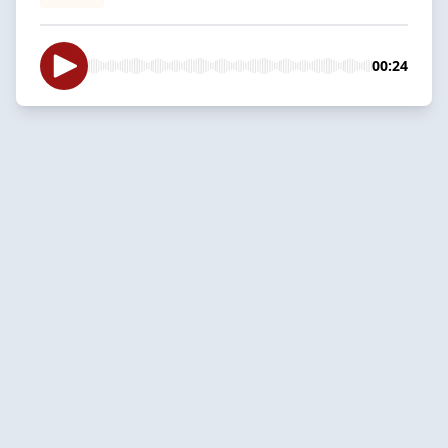
00:24