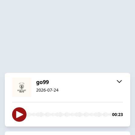
go99
2026-07-24
00:23