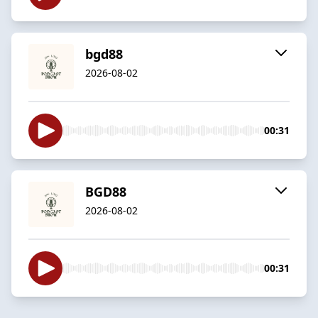
bgd88
2026-08-02
00:31
BGD88
2026-08-02
00:31