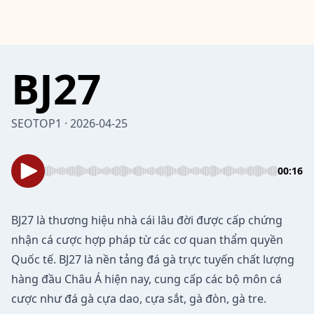
BJ27
SEOTOP1 · 2026-04-25
00:16
BJ27
là thương hiệu nhà cái lâu đời được cấp chứng
nhận cá cược hợp pháp từ các cơ quan thẩm quyền
Quốc tế. BJ27 là nền tảng đá gà trực tuyến chất lượng
hàng đầu Châu Á hiện nay, cung cấp các bộ môn cá
cược như đá gà cựa dao, cựa sắt, gà đòn, gà tre.