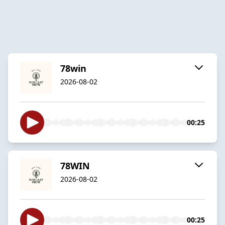
78win
2026-08-02
00:25
78WIN
2026-08-02
00:25