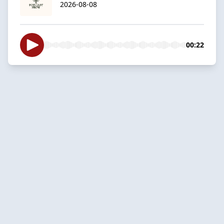
2026-08-08
00:22