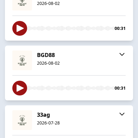
2026-08-02
00:31
BGD88
2026-08-02
00:31
33ag
2026-07-28