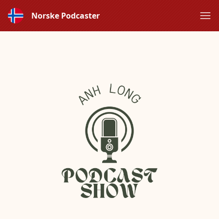
Norske Podcaster