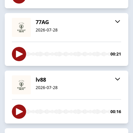
77AG
2026-07-28
00:21
lv88
2026-07-28
00:16