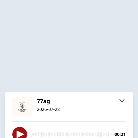
77ag
2026-07-28
00:21