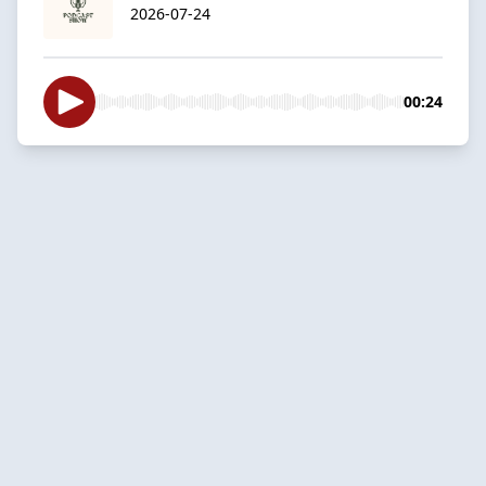
2026-07-24
00:24