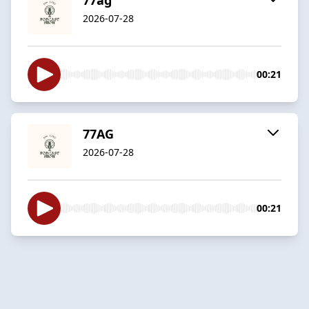
2026-07-28
00:21
77AG
2026-07-28
00:21