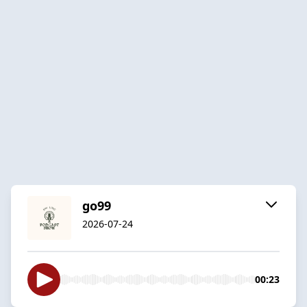
go99
2026-07-24
00:23