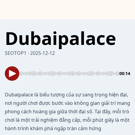
Dubaipalace
SEOTOP1 · 2025-12-12
00:14
Dubaipalace
là biểu tượng của sự sang trọng hiện đại,
nơi người chơi được bước vào không gian giải trí mang
phong cách hoàng gia giữa thời đại số. Tại đây, mỗi trò
chơi là một trải nghiệm đẳng cấp, mỗi phút giây là một
hành trình khám phá ngập tràn cảm hứng