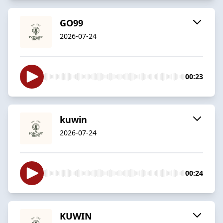
GO99
2026-07-24
00:23
kuwin
2026-07-24
00:24
KUWIN