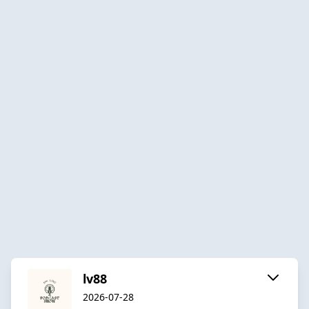
lv88
2026-07-28