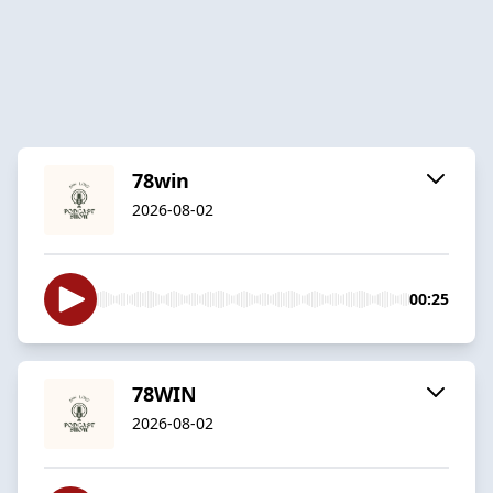
78win
2026-08-02
00:25
78WIN
2026-08-02