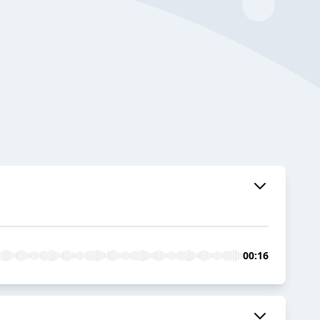
00:16