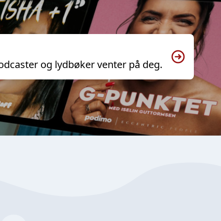
odcaster og lydbøker venter på deg.