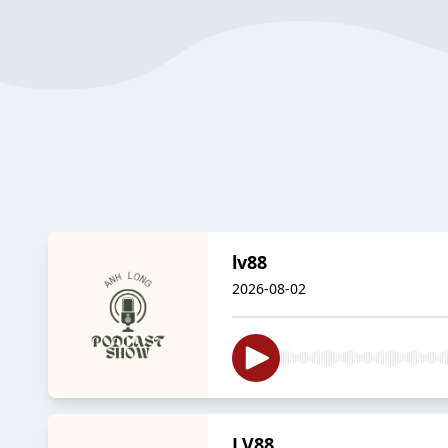
lv88
2026-08-02
LV88