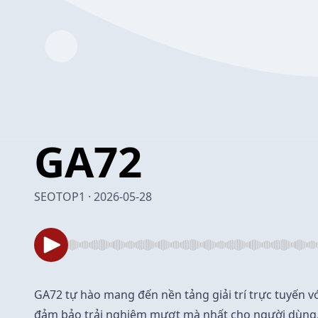
GA72
SEOTOP1 · 2026-05-28
GA72
tự hào mang đến nền tảng giải trí trực tuyến v
đảm bảo trải nghiệm mượt mà nhất cho người dùng.