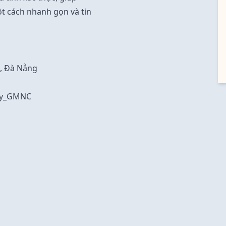
ột cách nhanh gọn và tin
u, Đà Nẵng
ky_GMNC