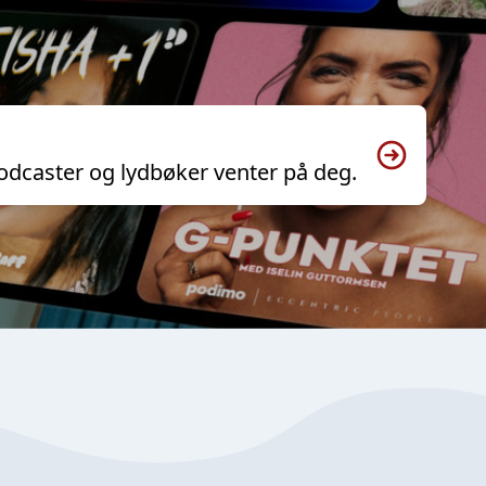
odcaster og lydbøker venter på deg.