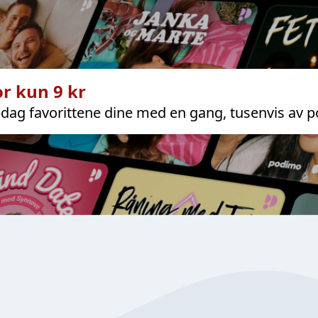
r kun 9 kr
dag favorittene dine med en gang, tusenvis av p