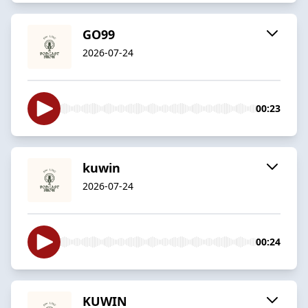
GO99
2026-07-24
00:23
kuwin
2026-07-24
00:24
KUWIN