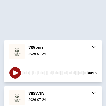
789win
2026-07-24
00:18
789WIN
2026-07-24