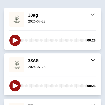
33ag
2026-07-28
00:23
33AG
2026-07-28
00:23