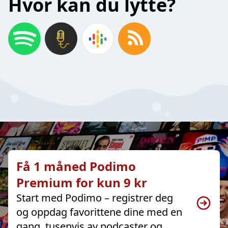
Hvor kan du lytte?
Få 1 måned Podimo
Premium for kun 9 kr
Start med Podimo – registrer deg
og oppdag favorittene dine med en
gang, tusenvis av podcaster og