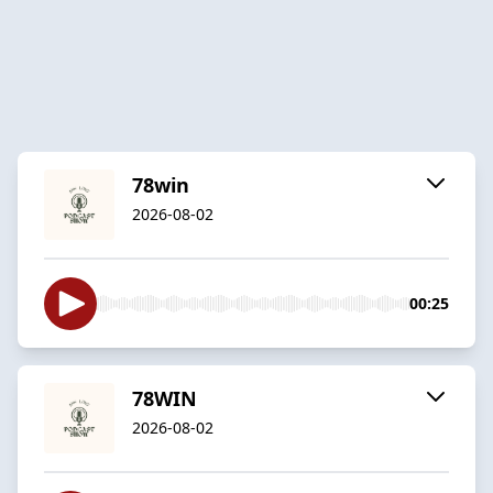
78win
2026-08-02
00:25
78WIN
2026-08-02