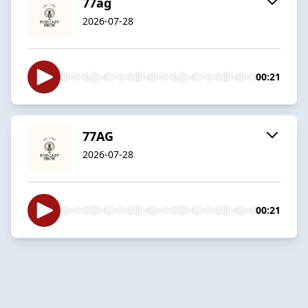
77ag
2026-07-28
00:21
77AG
2026-07-28
00:21