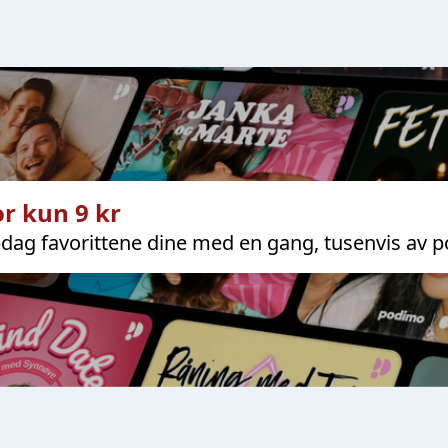
r kun 9 kr
dag favorittene dine med en gang, tusenvis av p