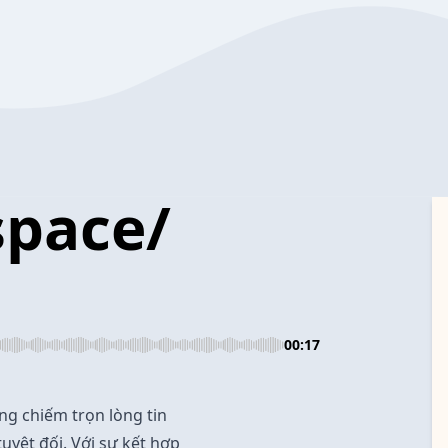
space/
00:17
ng chiếm trọn lòng tin
uyệt đối. Với sự kết hợp