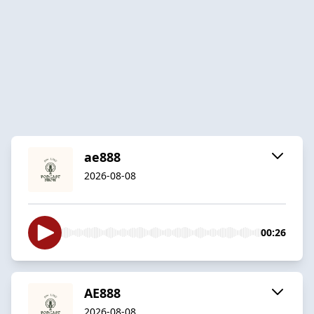
ae888
2026-08-08
00:26
AE888
2026-08-08