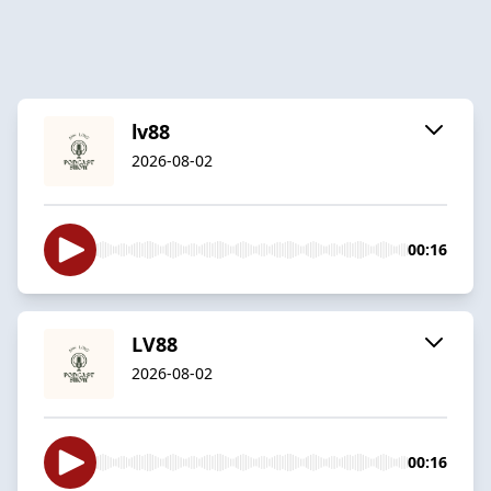
lv88
2026-08-02
00:16
LV88
2026-08-02
00:16