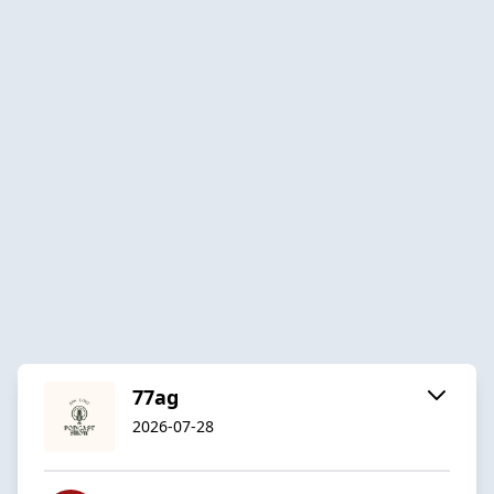
77ag
2026-07-28