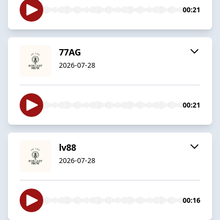
00:21
77AG
2026-07-28
00:21
lv88
2026-07-28
00:16