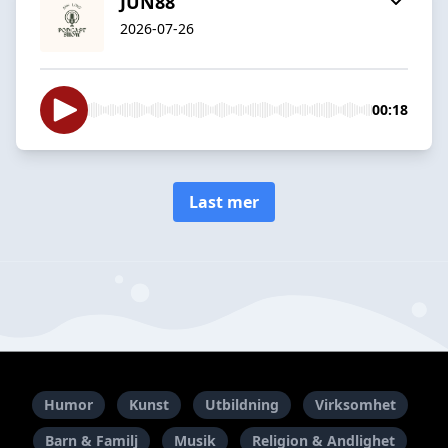
JUN88
2026-07-26
00:18
Last mer
Humor
Kunst
Utbildning
Virksomhet
Barn & Familj
Musik
Religion & Andlighet