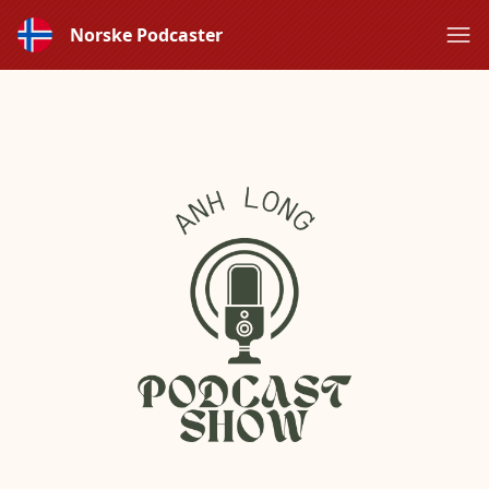
Norske Podcaster