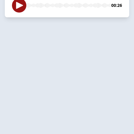
00:26