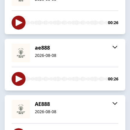
00:26
ae888
2026-08-08
00:26
AE888
2026-08-08