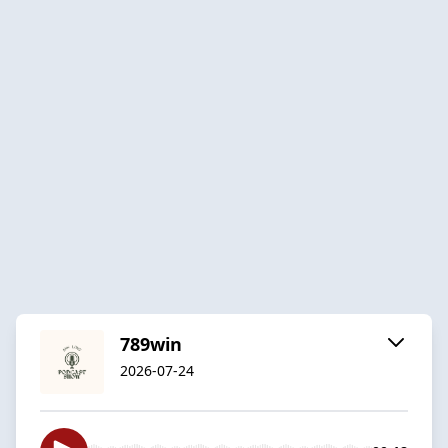
789win
2026-07-24