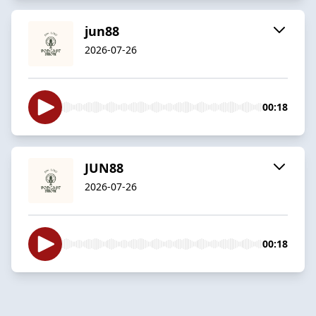
jun88
2026-07-26
00:18
JUN88
2026-07-26
00:18