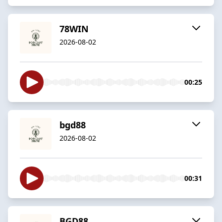
78WIN
2026-08-02
00:25
bgd88
2026-08-02
00:31
BGD88