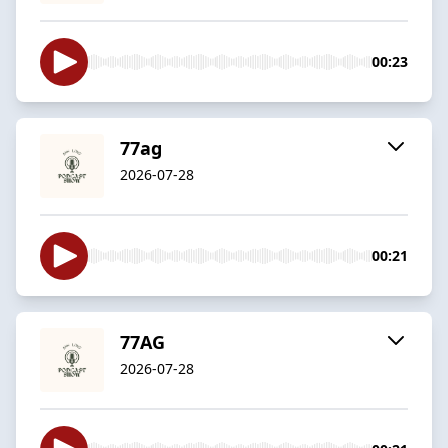
00:23
77ag
2026-07-28
00:21
77AG
2026-07-28