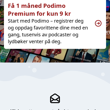
Få 1 måned Podimo
Premium for kun 9 kr
Start med Podimo – registrer deg
og oppdag favorittene dine med en
gang, tusenvis av podcaster og
lydbøker venter på deg.