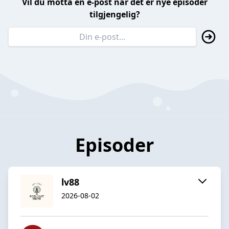
Vil du motta en e-post når det er nye episoder
tilgjengelig?
Episoder
lv88
2026-08-02