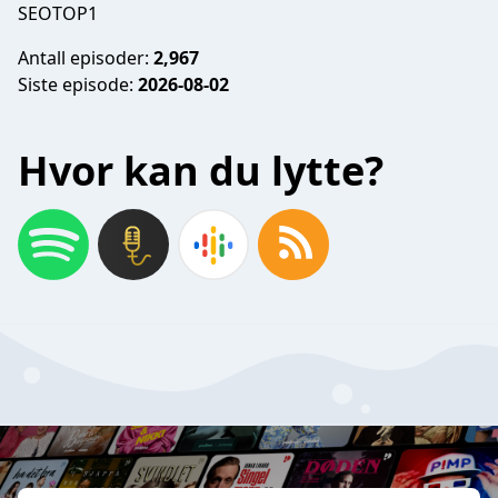
SEOTOP1
Antall episoder:
2,967
Siste episode:
2026-08-02
Hvor kan du lytte?