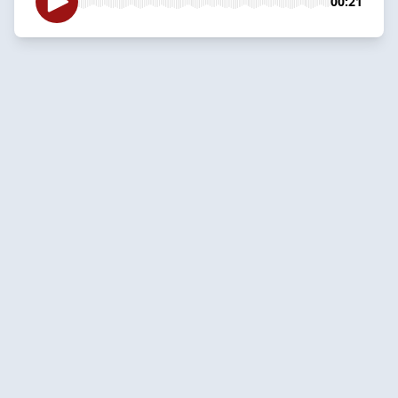
00:21