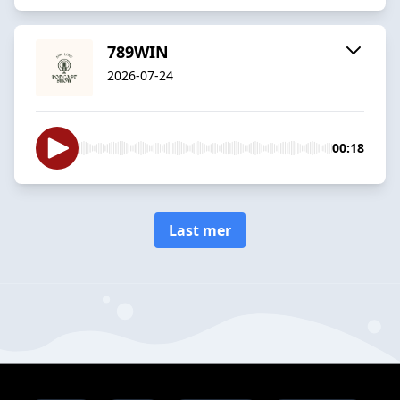
789WIN
2026-07-24
00:18
Last mer