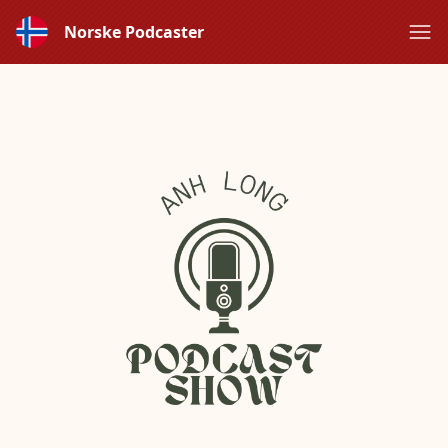
Norske Podcaster