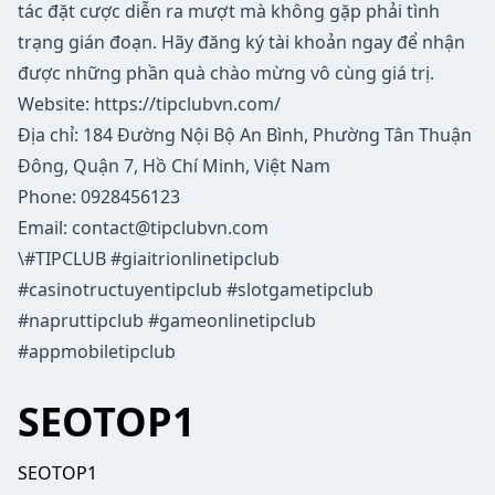
tác đặt cược diễn ra mượt mà không gặp phải tình
trạng gián đoạn. Hãy đăng ký tài khoản ngay để nhận
được những phần quà chào mừng vô cùng giá trị.
Website:
https://tipclubvn.com/
Địa chỉ: 184 Đường Nội Bộ An Bình, Phường Tân Thuận
Đông, Quận 7, Hồ Chí Minh, Việt Nam
Phone: 0928456123
Email:
contact@tipclubvn.com
\#TIPCLUB #giaitrionlinetipclub
#casinotructuyentipclub #slotgametipclub
#napruttipclub #gameonlinetipclub
#appmobiletipclub
SEOTOP1
SEOTOP1