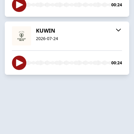
00:24
KUWIN
2026-07-24
00:24