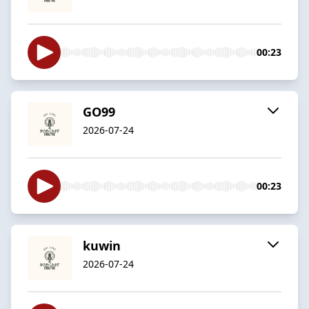
00:23
GO99
2026-07-24
00:23
kuwin
2026-07-24