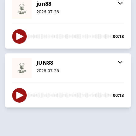
jun88
2026-07-26
00:18
JUN88
2026-07-26
00:18