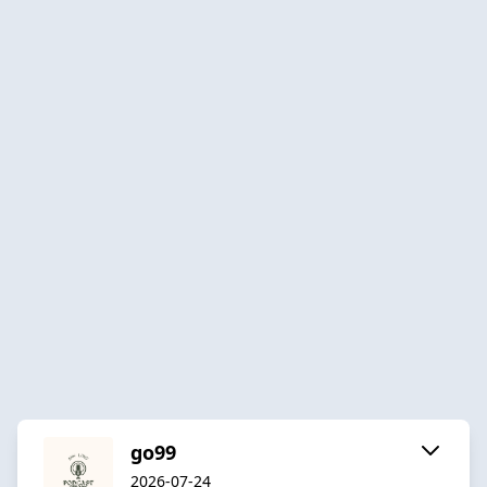
go99
2026-07-24