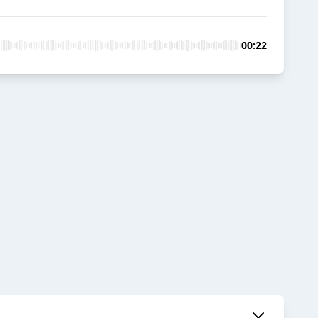
00:22