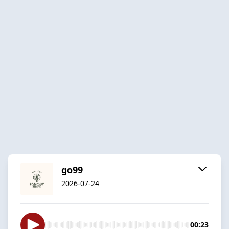
go99
2026-07-24
00:23