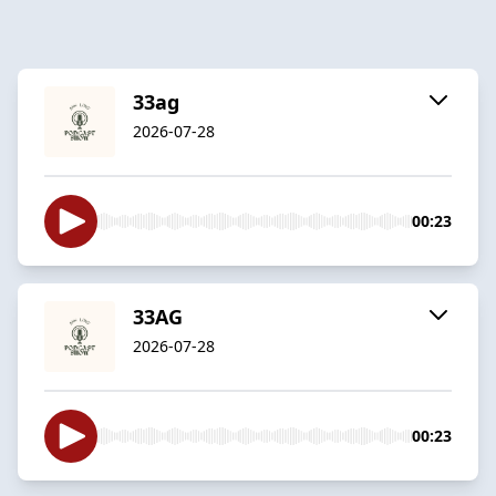
33ag
2026-07-28
00:23
33AG
2026-07-28
00:23