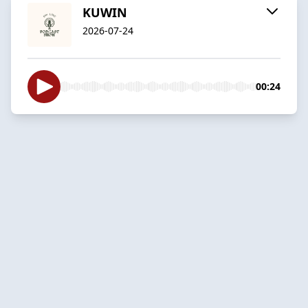
KUWIN
2026-07-24
00:24