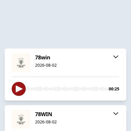
78win
2026-08-02
00:25
78WIN
2026-08-02