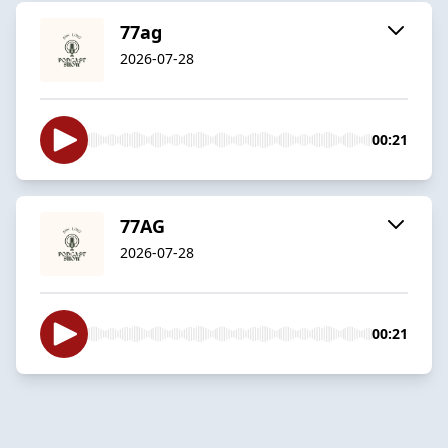
77ag
2026-07-28
00:21
77AG
2026-07-28
00:21