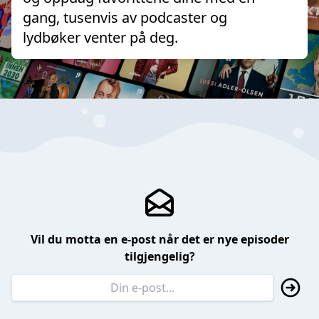
gang, tusenvis av podcaster og
lydbøker venter på deg.
Vil du motta en e-post når det er nye episoder
tilgjengelig?