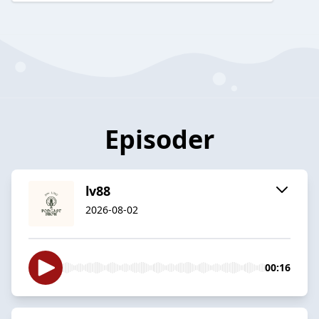
Episoder
lv88
2026-08-02
00:16