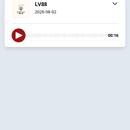
LV88
2026-08-02
00:16