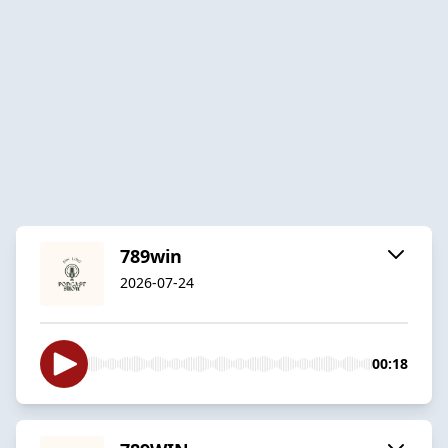
789win
2026-07-24
00:18