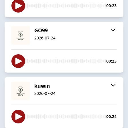
00:23
GO99
2026-07-24
00:23
kuwin
2026-07-24
00:24