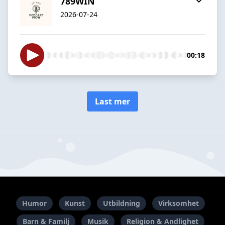
789WIN
2026-07-24
00:18
Last mer
Humor
Kunst
Utbildning
Virksomhet
Barn & Familj
Musik
Religion & Andlighet