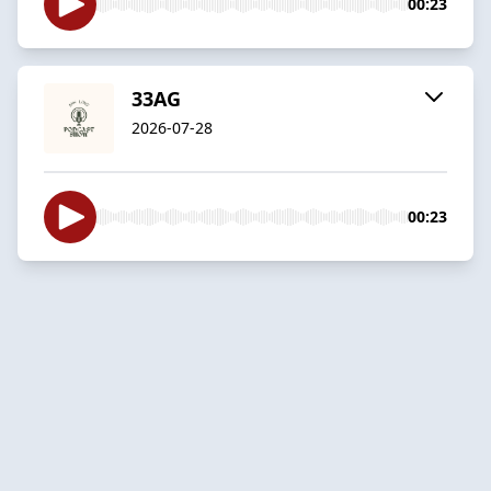
00:23
33AG
2026-07-28
00:23