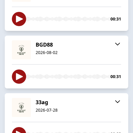
00:31
BGD88
2026-08-02
00:31
33ag
2026-07-28