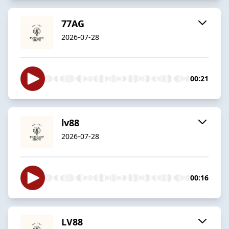
77AG
2026-07-28
00:21
lv88
2026-07-28
00:16
LV88