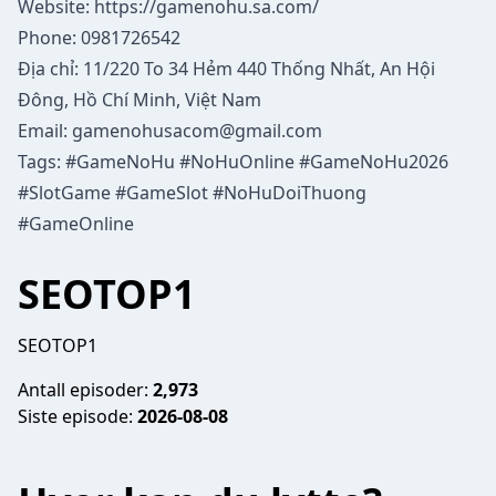
Website:
https://gamenohu.sa.com/
Phone: 0981726542
Địa chỉ: 11/220 To 34 Hẻm 440 Thống Nhất, An Hội
Đông, Hồ Chí Minh, Việt Nam
Email:
gamenohusacom@gmail.com
Tags: #GameNoHu #NoHuOnline #GameNoHu2026
#SlotGame #GameSlot #NoHuDoiThuong
#GameOnline
SEOTOP1
SEOTOP1
Antall episoder:
2,973
Siste episode:
2026-08-08