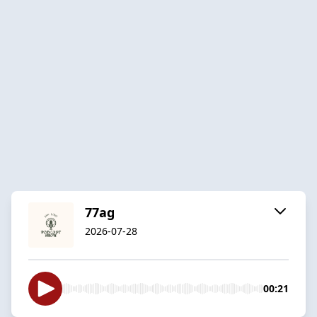
77ag
2026-07-28
00:21