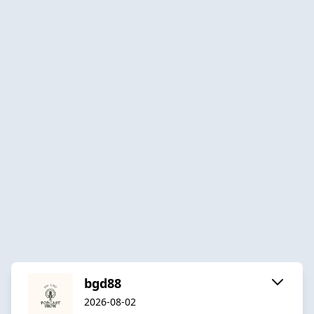
bgd88
2026-08-02