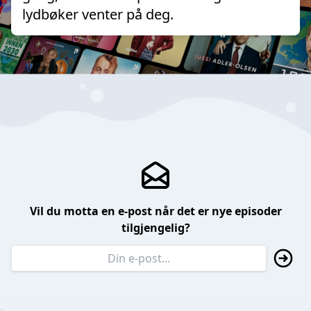
lydbøker venter på deg.
Vil du motta en e-post når det er nye episoder
tilgjengelig?