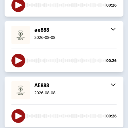
00:26
ae888
2026-08-08
00:26
AE888
2026-08-08
00:26