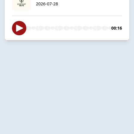
2026-07-28
00:16