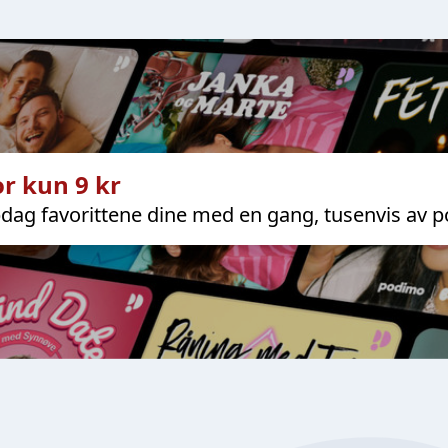
r kun 9 kr
dag favorittene dine med en gang, tusenvis av p