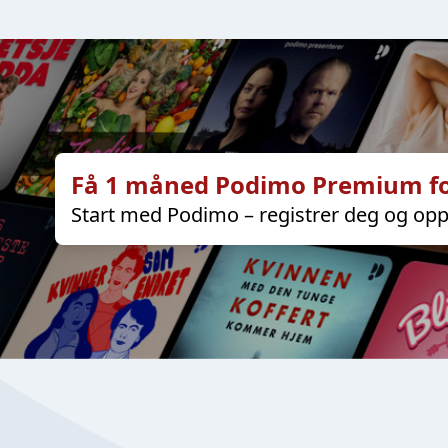
Få 1 måned Podimo Premium fo
Start med Podimo – registrer deg og opp