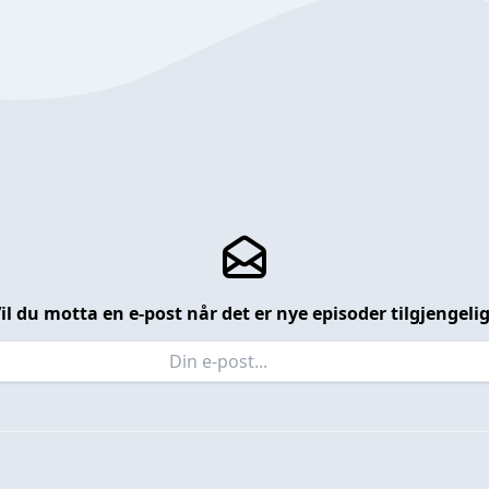
il du motta en e-post når det er nye episoder tilgjengeli