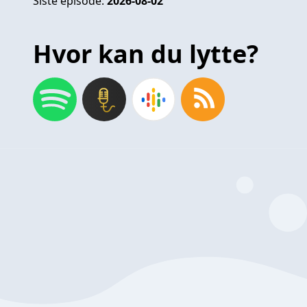
Siste episode:
2026-08-02
Hvor kan du lytte?