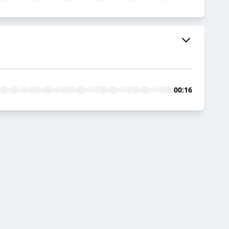
00:16