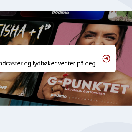
odcaster og lydbøker venter på deg.