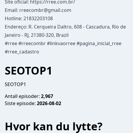
Site oficial:
https://rree.com.br/
Email:
rreecombr@gmail.com
Hotline: 21832203108
Endereço: R. Cerqueira Daltro, 608 - Cascadura, Rio de
Janeiro - RJ, 21380-320, Brazil
#rree #rreecombr #linkvaorree #pagina_inicial_rree
#rree_cadastro
SEOTOP1
SEOTOP1
Antall episoder:
2,967
Siste episode:
2026-08-02
Hvor kan du lytte?