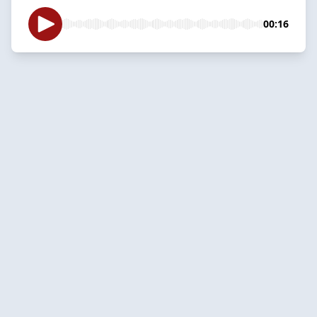
00:16