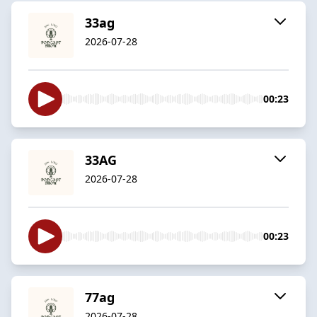
33ag
2026-07-28
00:23
33AG
2026-07-28
00:23
77ag
2026-07-28