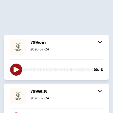
789win
2026-07-24
00:18
789WIN
2026-07-24