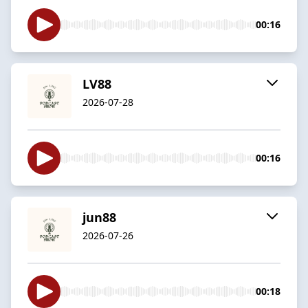
00:16
LV88
2026-07-28
00:16
jun88
2026-07-26
00:18