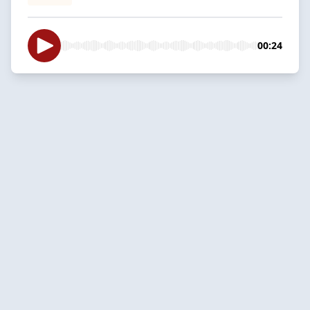
00:24