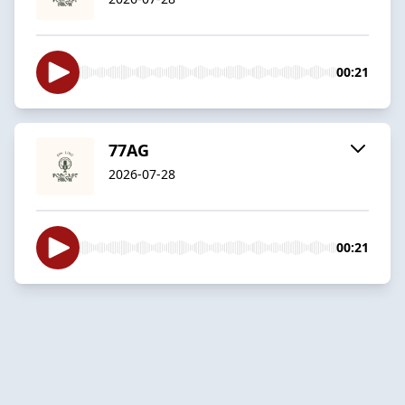
00:21
77AG
2026-07-28
00:21