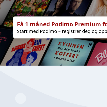
Få 1 måned Podimo Premium fo
Start med Podimo – registrer deg og opp