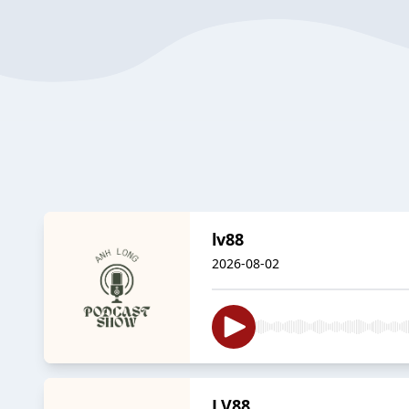
lv88
2026-08-02
LV88