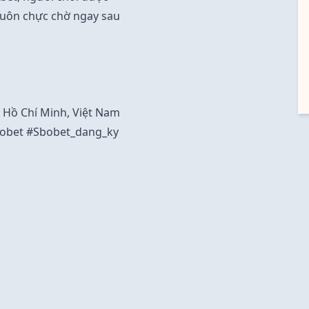
 luôn chực chờ ngay sau
ố Hồ Chí Minh, Việt Nam
bobet #Sbobet_dang_ky