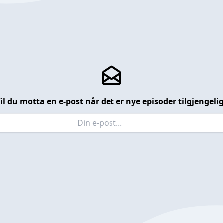
il du motta en e-post når det er nye episoder tilgjengeli