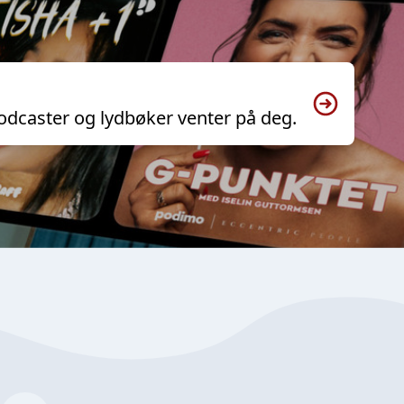
odcaster og lydbøker venter på deg.