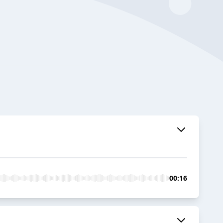
00:16