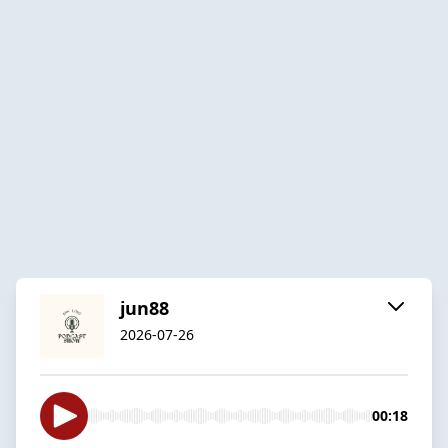
jun88
2026-07-26
00:18