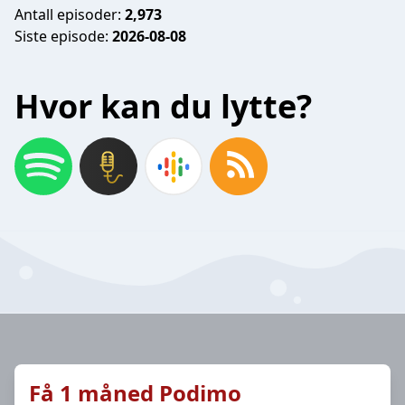
Antall episoder:
2,973
Siste episode:
2026-08-08
Hvor kan du lytte?
Få 1 måned Podimo