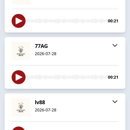
00:21
77AG
2026-07-28
00:21
lv88
2026-07-28