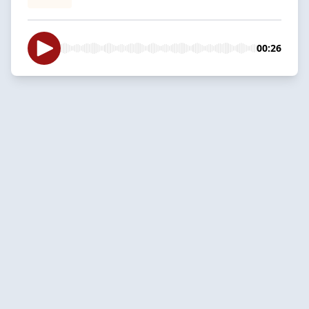
00:26