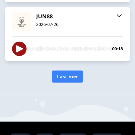
JUN88
2026-07-26
00:18
Last mer