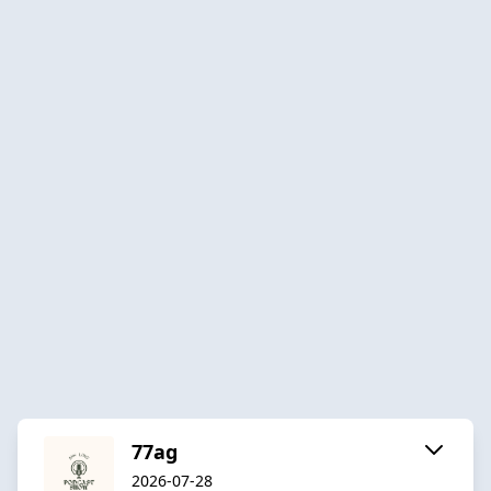
77ag
2026-07-28