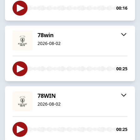
00:16
78win
2026-08-02
00:25
78WIN
2026-08-02
00:25