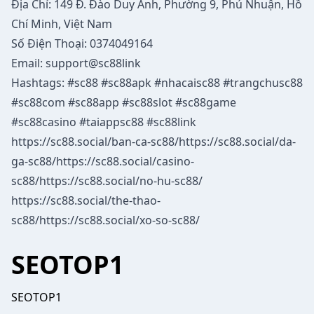
Địa Chỉ: 149 Đ. Đào Duy Anh, Phường 9, Phú Nhuận, Hồ
Chí Minh, Việt Nam
Số Điện Thoại: 0374049164
Email: support@sc88link
Hashtags: #sc88 #sc88apk #nhacaisc88 #trangchusc88
#sc88com #sc88app #sc88slot #sc88game
#sc88casino #taiappsc88 #sc88link
https://sc88.social/ban-ca-sc88/
https://sc88.social/da-
ga-sc88/
https://sc88.social/casino-
sc88/
https://sc88.social/no-hu-sc88/
https://sc88.social/the-thao-
sc88/
https://sc88.social/xo-so-sc88/
SEOTOP1
SEOTOP1