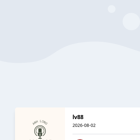
lv88
2026-08-02