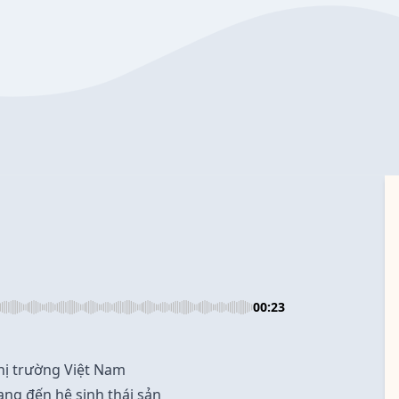
00:23
thị trường Việt Nam
mang đến hệ sinh thái sản