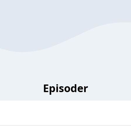
Episoder