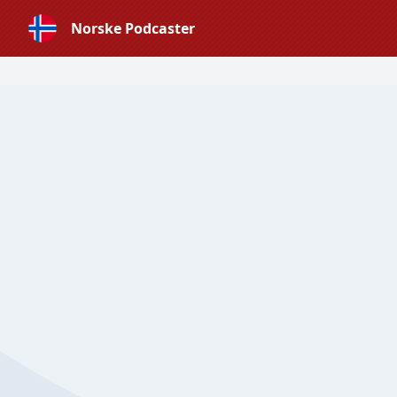
Norske Podcaster