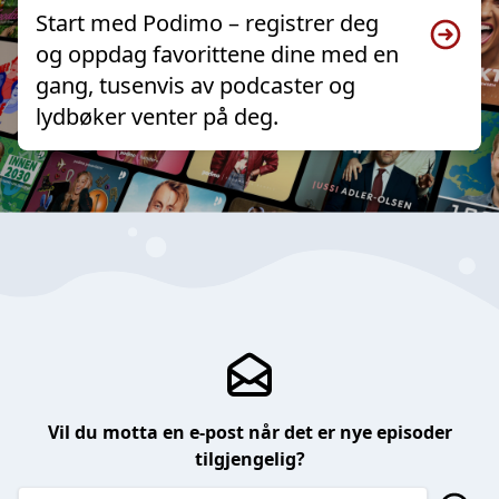
Start med Podimo – registrer deg
og oppdag favorittene dine med en
gang, tusenvis av podcaster og
lydbøker venter på deg.
Vil du motta en e-post når det er nye episoder
tilgjengelig?