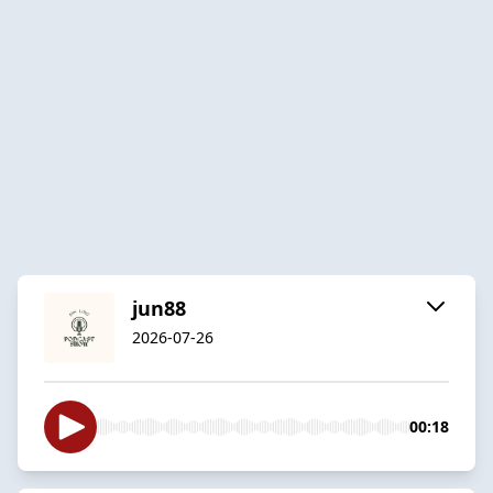
jun88
2026-07-26
00:18