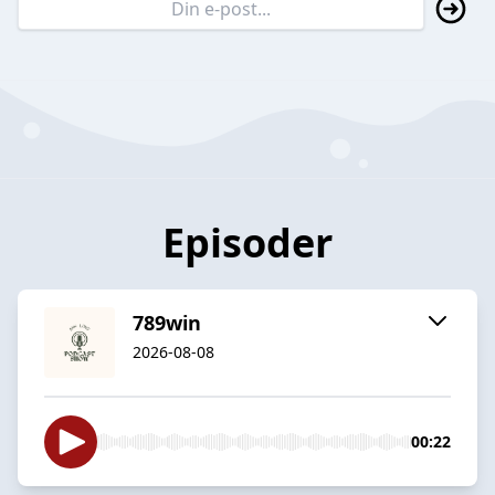
Episoder
789win
2026-08-08
00:22