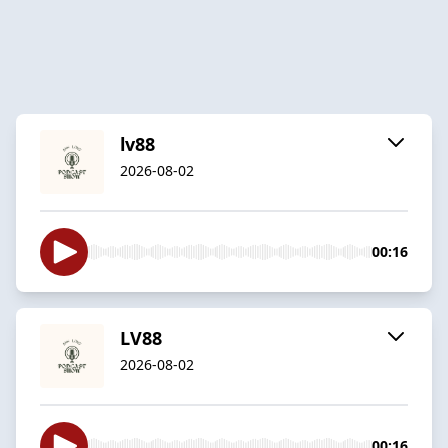
lv88
2026-08-02
00:16
LV88
2026-08-02
00:16