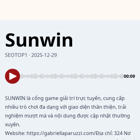
Sunwin
SEOTOP1 · 2025-12-29
00:09
SUNWIN
là cổng game giải trí trực tuyến, cung cấp
nhiều trò chơi đa dạng với giao diện thân thiện, trải
nghiệm mượt mà và nội dung được cập nhật thường
xuyên.
Website:
https://gabriellaparuzzi.com/
Địa chỉ: 324 Nơ