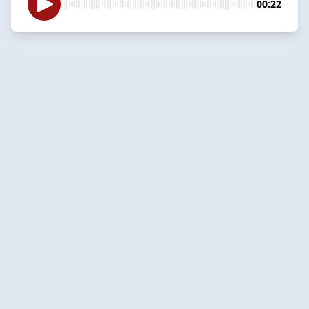
00:22