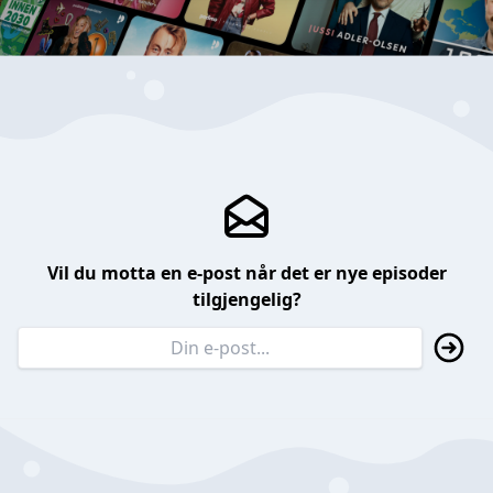
Vil du motta en e-post når det er nye episoder
tilgjengelig?