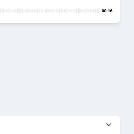
00:16