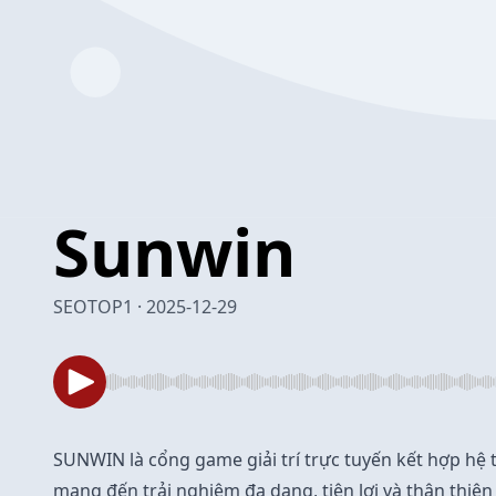
Sunwin
SEOTOP1 · 2025-12-29
SUNWIN
là cổng game giải trí trực tuyến kết hợp hệ
mang đến trải nghiệm đa dạng, tiện lợi và thân thiệ