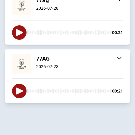
2026-07-28
00:21
77AG
2026-07-28
00:21