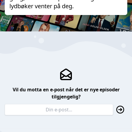
lydbøker venter på deg.
Vil du motta en e-post når det er nye episoder
tilgjengelig?