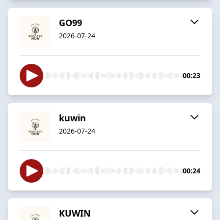
GO99
2026-07-24
00:23
kuwin
2026-07-24
00:24
KUWIN