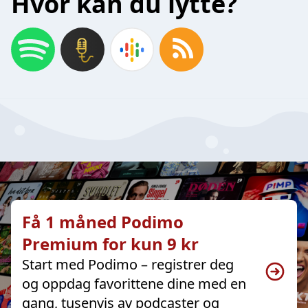
Hvor kan du lytte?
Få 1 måned Podimo
Premium for kun 9 kr
Start med Podimo – registrer deg
og oppdag favorittene dine med en
gang, tusenvis av podcaster og