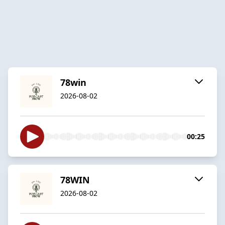
78win
2026-08-02
00:25
78WIN
2026-08-02