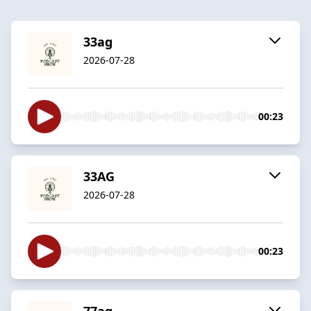
33ag
2026-07-28
00:23
33AG
2026-07-28
00:23
77ag