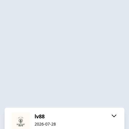
lv88
2026-07-28