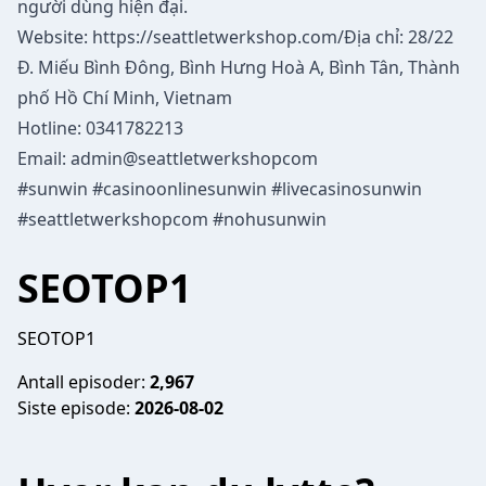
người dùng hiện đại.
Website:
https://seattletwerkshop.com/
Địa chỉ: 28/22
Đ. Miếu Bình Đông, Bình Hưng Hoà A, Bình Tân, Thành
phố Hồ Chí Minh, Vietnam
Hotline: 0341782213
Email: admin@seattletwerkshopcom
#sunwin #casinoonlinesunwin #livecasinosunwin
#seattletwerkshopcom #nohusunwin
SEOTOP1
SEOTOP1
Antall episoder:
2,967
Siste episode:
2026-08-02