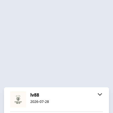
lv88
2026-07-28