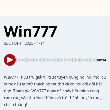
Win777
SEOTOP1 · 2025-11-14
00:14
WIN777
là vũ trụ giải trí trực tuyến bùng nổ, nơi mỗi cú
cược đều là thử thách nghẹt thở và cơ hội đổi đời bất
ngờ. Tham gia WIN777 ngay để cháy hết mình cùng
cảm xúc, săn thưởng khủng và trở thành huyền thoại
chiến thắng!