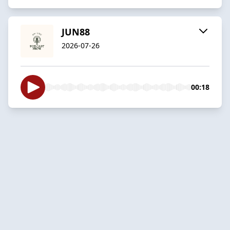
JUN88
2026-07-26
00:18