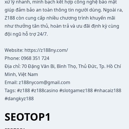
xử lý nhanh, minh bạch kết hợp công nghệ bảo mật
giúp đảm bảo an toàn thông tin người dùng. Ngoài ra,
Z188 còn cung cấp nhiều chương trình khuyến mãi
như thưởng tân thủ, hoàn trả và ưu đãi định kỳ cùng
đội ngũ hỗ trợ 24/7.
Website:
https://z188ny.com/
Phone: 0968 351 724
Địa chỉ: 70 Đặng Văn Bi, Bình Thọ, Thủ Đức, Tp. Hồ Chí
Minh, Việt Nam
Email:
z188nycom@gmail.com
Tags: #z188 #z188casino #slotgamez188 #nhacaiz188
#dangkyz188
SEOTOP1