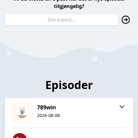
tilgjengelig?
Episoder
789win
2026-08-08