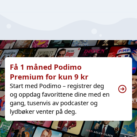
Få 1 måned Podimo
Premium for kun 9 kr
Start med Podimo – registrer deg
og oppdag favorittene dine med en
gang, tusenvis av podcaster og
lydbøker venter på deg.