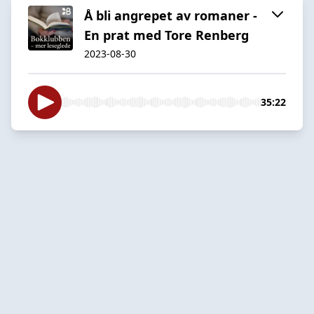
Å bli angrepet av romaner -
En prat med Tore Renberg
2023-08-30
35:22