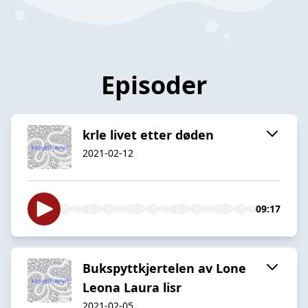
Episoder
krle livet etter døden
2021-02-12
09:17
Bukspyttkjertelen av Lone
Leona Laura lisr
2021-02-05