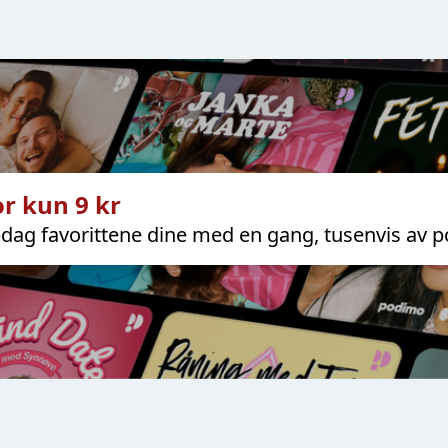
r kun 9 kr
dag favorittene dine med en gang, tusenvis av p