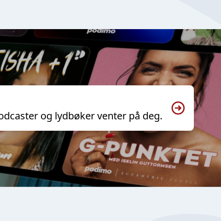
odcaster og lydbøker venter på deg.