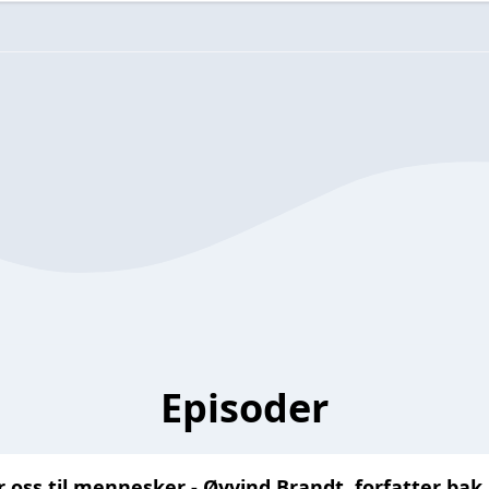
Episoder
r oss til mennesker - Øyvind Brandt, forfatter bak