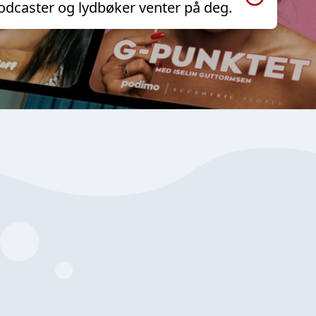
odcaster og lydbøker venter på deg.