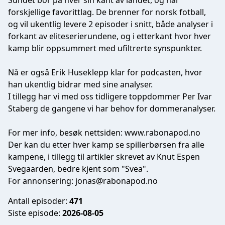
Sundet bor på hver sin kant av landet, og har
forskjellige favorittlag. De brenner for norsk fotball,
og vil ukentlig levere 2 episoder i snitt, både analyser i
forkant av eliteserierundene, og i etterkant hvor hver
kamp blir oppsummert med ufiltrerte synspunkter.
Nå er også Erik Huseklepp klar for podcasten, hvor
han ukentlig bidrar med sine analyser.
I tillegg har vi med oss tidligere toppdommer Per Ivar
Staberg de gangene vi har behov for dommeranalyser.
For mer info, besøk nettsiden:
www.rabonapod.no
Der kan du etter hver kamp se spillerbørsen fra alle
kampene, i tillegg til artikler skrevet av Knut Espen
Svegaarden, bedre kjent som "Svea".
For annonsering:
jonas@rabonapod.no
Antall episoder:
471
Siste episode:
2026-08-05