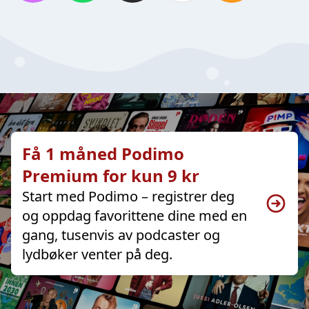
Få 1 måned Podimo
Premium for kun 9 kr
Start med Podimo – registrer deg
og oppdag favorittene dine med en
gang, tusenvis av podcaster og
lydbøker venter på deg.