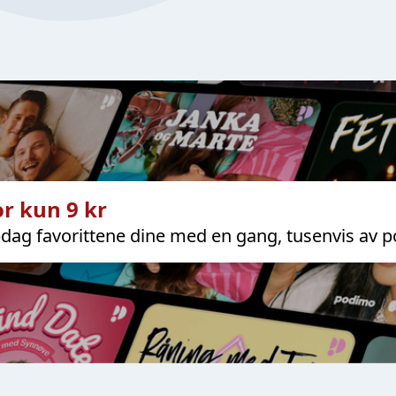
r kun 9 kr
dag favorittene dine med en gang, tusenvis av p