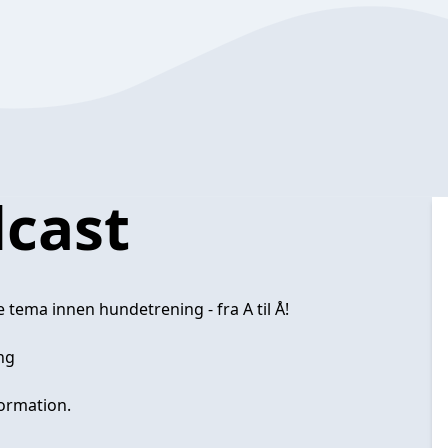
dcast
e tema innen hundetrening - fra A til Å!
ng
ormation.