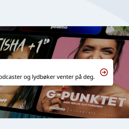
odcaster og lydbøker venter på deg.