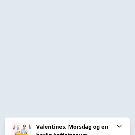
Valentines, Morsdag og en
herlig koffeinsnurr