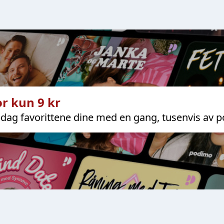
r kun 9 kr
dag favorittene dine med en gang, tusenvis av p