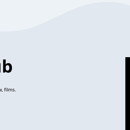
ub
, films.