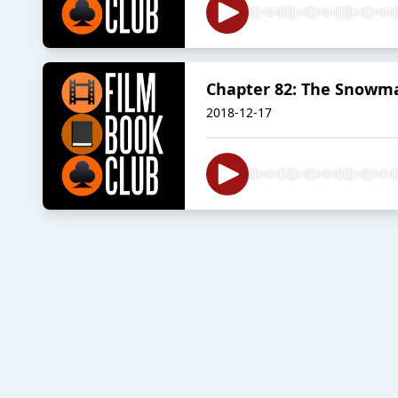
Chapter 82: The Snowm
2018-12-17