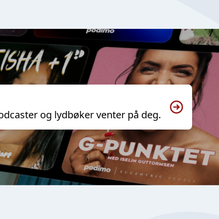
odcaster og lydbøker venter på deg.