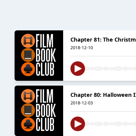
Chapter 81: The Christm
2018-12-10
Chapter 80: Halloween I
2018-12-03