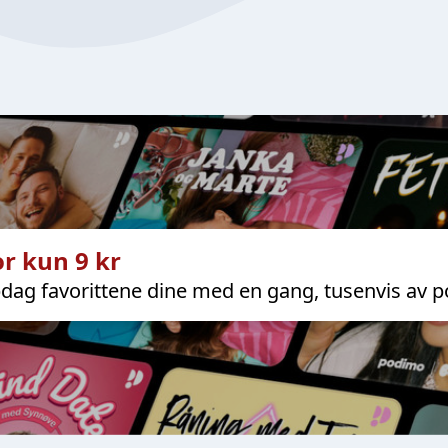
r kun 9 kr
dag favorittene dine med en gang, tusenvis av p