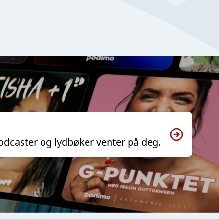
odcaster og lydbøker venter på deg.